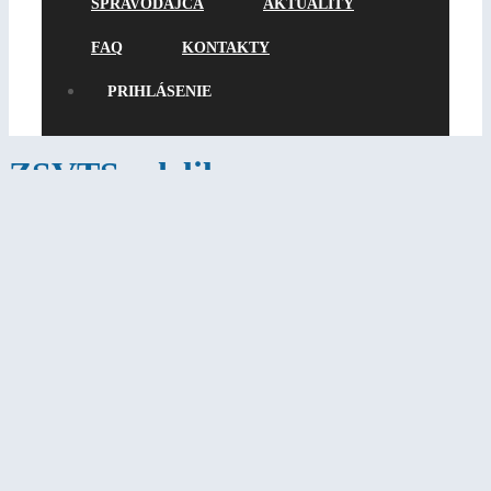
SPRAVODAJCA
AKTUALITY
FAQ
KONTAKTY
PRIHLÁSENIE
ZSVTS udelilo
SUZ pamätnú
PRIHLÁSENIE
plaketu pri
príležitosti 35.
výročia svojho založenia
Spoločnosť údržby zariadení (SUZ) s úctou prijala pamätnú plaketu,
ktorú jej udelil
Zväz slovenských vedeckotechnických spoločností
(ZSVTS)
pri príležitosti
35. výročia založenia ZSVTS
. Toto
významné ocenenie je vyjadrením uznania za dlhoročnú aktívnu
spoluprácu, odborný prínos a systematickú podporu rozvoja
technických disciplín na Slovensku.