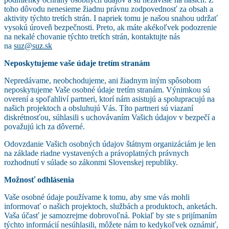
toho dôvodu nenesieme žiadnu právnu zodpovednosť za obsah a
aktivity týchto tretích strán. I napriek tomu je našou snahou udržať
vysokú úroveň bezpečnosti. Preto, ak máte akékoľvek podozrenie
na nekalé chovanie týchto tretích strán, kontaktujte nás
na
suz@suz.sk
Neposkytujeme vaše údaje tretím stranám
Nepredávame, neobchodujeme, ani žiadnym iným spôsobom
neposkytujeme Vaše osobné údaje tretím stranám. Výnimkou sú
overení a spoľahliví partneri, ktorí nám asistujú a spolupracujú na
našich projektoch a obsluhujú Vás. Títo partneri sú viazaní
diskrétnosťou, súhlasili s uchovávaním Vašich údajov v bezpečí a
považujú ich za dôverné.
Odovzdanie Vašich osobných údajov štátnym organizáciám je len
na základe riadne vystavených a právoplatných právnych
rozhodnutí v súlade so zákonmi Slovenskej republiky.
Možnosť odhlásenia
Vaše osobné údaje používame k tomu, aby sme vás mohli
informovať o našich projektoch, službách a produktoch, anketách.
Vaša účasť je samozrejme dobrovoľná. Pokiaľ by ste s prijímaním
týchto informácií nesúhlasili, môžete nám to kedykoľvek oznámiť,