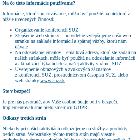
Na čo tieto informácie používame?
Informácie, ktoré spracovávame, môžu byť použité na niektorú z
nižšie uvedených činností:
Organizovanie konferencií SUZ
Zlepšenie web stránky – pravidelne vylepšujeme našu web
stránku na základe informácií a spätnej väzby, ktorú nám
dávate
Na odosielanie emailov – emailová adresa, ktorú ste zadali na
našich stránkach, môže byť použitá na odosielanie informácií
a aktualizácií týkajúcich sa našej aktivity v rámci SUZ
Uverejnenie obrazových a zvukových záznamov
z konferencií SUZ, prostredníctvom časopisu SUZ, alebo
web stránky
www.suz.sk
Ste v bezpečí
Je pre nás prvoradé, aby Vaše osobné údaje boli v bezpečí.
Implementovali sme preto smernicu GDPR.
Odkazy tretích strán
Niekedy pri našich aktivitách odkazujeme na služby a produkty
tretích strán. Webstránky týchto tretích strán majú vlastné
podmienky ochrany osobných údajov a sú nezávislé na našich. Z