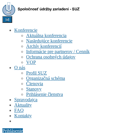
Konferencie
Aktuálna konferencia
Nasledujúce konferencie
Archív konferencií
Informácie pre partnerov / Cenník
Ochrana osobných údajov
VOP
O nás
Profil SUZ
Organizačná schéma
Členovia
Stanovy
Prihlásenie členstva
Spravodajca
Aktuality
FAQ
Kontakty
Prihlásenie
Prihlásenie