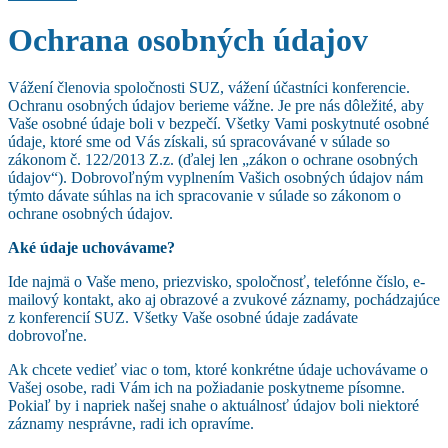
Ochrana osobných údajov
Vá
žení členovia spoločnosti SUZ, vážení účastníci konferencie.
Ochranu osobných údajov berieme vážne. Je pre nás dôležité, aby
Vaše osobné údaje boli v bezpečí. Všetky Vami poskytnuté osobné
údaje, ktoré sme od Vás získali, sú spracovávané v súlade so
zákonom č. 122/2013 Z.z. (ďalej len „zákon o ochrane osobných
údajov“). Dobrovoľným vyplnením Vašich osobných údajov nám
týmto dávate súhlas na ich spracovanie v súlade so zákonom o
ochrane osobných údajov.
Aké údaje uchovávame?
Ide najmä o Vaše meno, priezvisko, spoločnosť, telefónne číslo, e-
mailový kontakt, ako aj obrazové a zvukové záznamy, pochádzajúce
z konferencií SUZ. Všetky Vaše osobné údaje zadávate
dobrovoľne.
Ak chcete vedieť viac o tom, ktoré konkrétne údaje uchovávame o
Vašej osobe, radi Vám ich na požiadanie poskytneme písomne.
Pokiaľ by i napriek našej snahe o aktuálnosť údajov boli niektoré
záznamy nesprávne, radi ich opravíme.