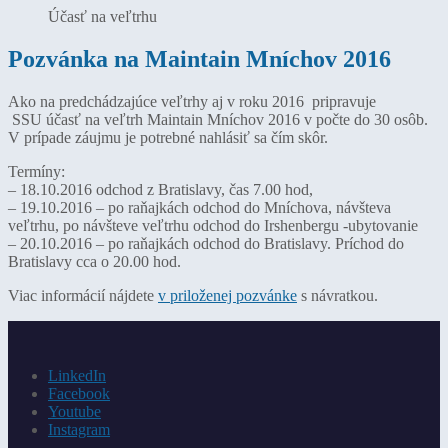
Účasť na veľtrhu
Pozvánka na Maintain Mníchov 2016
Ako na predchádzajúce veľtrhy aj v roku 2016 pripravuje
SSU účasť na veľtrh Maintain Mníchov 2016 v počte do 30 osôb.
V prípade záujmu je potrebné nahlásiť sa čím skôr.
Termíny:
– 18.10.2016 odchod z Bratislavy, čas 7.00 hod,
– 19.10.2016 – po raňajkách odchod do Mníchova, návšteva
veľtrhu, po návšteve veľtrhu odchod do Irshenbergu -ubytovanie
– 20.10.2016 – po raňajkách odchod do Bratislavy. Príchod do
Bratislavy cca o 20.00 hod.
Viac informácií nájdete
v priloženej pozvánke
s návratkou.
LinkedIn
Facebook
Youtube
Instagram