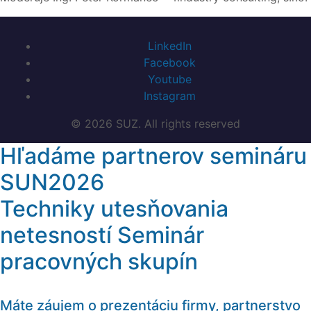
LinkedIn
Facebook
Youtube
Instagram
© 2026 SUZ. All rights reserved
Hľadáme partnerov semináru
SUN2026
Techniky utesňovania
netesností Seminár
pracovných skupín
Máte záujem o prezentáciu firmy, partnerstvo