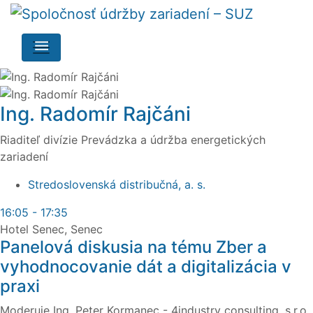
Ing. Radomír Rajčáni
Riaditeľ divízie Prevádzka a údržba energetických
zariadení
Stredoslovenská distribučná, a. s.
16:05
-
17:35
Hotel Senec, Senec
Panelová diskusia na tému Zber a
vyhodnocovanie dát a digitalizácia v
praxi
Moderuje Ing. Peter Kormanec - 4industry consulting, s.r.o.