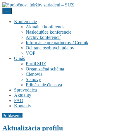
Konferencie
Aktuálna konferencia
Nasledujúce konferencie
Archív konferencií
Informácie pre partnerov / Cenník
Ochrana osobných údajov
VOP
O nás
Profil SUZ
Organizačná schéma
Členovia
Stanovy
Prihlásenie členstva
Spravodajca
Aktuality
FAQ
Kontakty
Prihlásenie
Aktualizácia profilu