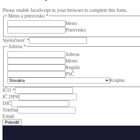
Please enable JavaScript in your browser to complete this form.
Meno a priezvisko
*
Meno
Priezvisko
Spoločnosť
*
priezvisko
Adresa
*
Email
Adresa
DPH
Mesto
Región
PSČ
Krajina
IČO
*
IČ DPH
DIČ
Telefón
Email
Potvrdiť